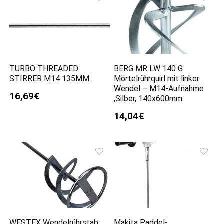
TURBO THREADED
BERG MR LW 140 G
STIRRER M14 135MM
Mörtelrührquirl mit linker
Wendel – M14-Aufnahme
16,69€
,Silber, 140x600mm
14,04€
WESTEX Wendelrührstab,
Makita Paddel-