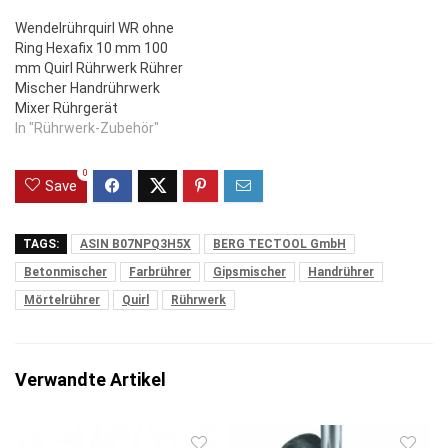
Wendelrührquirl WR ohne
Ring Hexafix 10 mm 100
mm Quirl Rührwerk Rührer
Mischer Handrührwerk
Mixer Rührgerät
In "Rührwerk-Zubehör"
0
Save
TAGS:
ASIN B07NPQ3H5X
BERG TECTOOL GmbH
Betonmischer
Farbrührer
Gipsmischer
Handrührer
Mörtelrührer
Quirl
Rührwerk
Verwandte Artikel