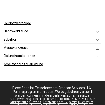
Elektrowerkzeuge
Handwerkzeuge
Zubehör
Messwerkzeuge
Elektroinstallationen
Arbeitsschutzausrüstung
Diese Seite ist Teilnehmer am Amazon Services LLC -
Partnerprogramm, mit dem Werbegebühren verdient
werden können, mit dem verlinken auf amazon.de.
© Fachwerkzeug.com -
Impressum
|
Datenschutz
|
Mehrwertsteuer
Rückerstattung Schweiz
|
Entstehung der E-Zigarette
|
Dampfpilot
|